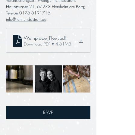
Veranstaltungsort: Weingut lichti&astroh, 
Hauptstrasse 21, 67273 Herxheim am Berg; 
Telefon 0176 6191716, 
info@lichtiundastroh.de
Weinprobe_Flyer
.pdf
Download PDF • 4.61MB
RSVP