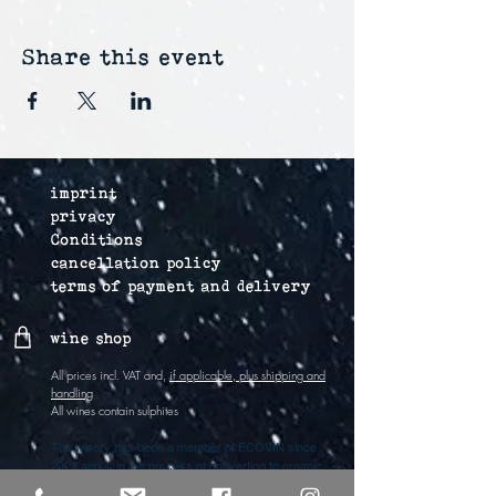
Share this event
imprint
privacy
Conditions
cancellation policy
terms of payment and delivery
wine shop
All prices incl. VAT and,
if applicable, plus shipping and
handling
All wines contain sulphites
The winery has been a member of ECOVIN since
2022 and is in the process of converting to organic
viticulture. So far all wines have convetional status if