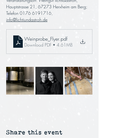
Veranstaltungsort: Weingut lichti&astroh, 
Hauptstrasse 21, 67273 Herxheim am Berg; 
Telefon 0176 6191716, 
info@lichtiundastroh.de
Weinprobe_Flyer
.pdf
Download PDF • 4.61MB
Share this event