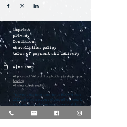
imprint
privacy
Conditions
cancellation policy
terms of payment and delivery
wine shop
All prices incl. VAT and,
if applicable, plus shipping and
handling
All wines contain sulphites
The winery has been a member of ECOVIN since
2022 and is in the process of converting to organic
viticulture. So far all wines have convetional status if
they are not marked organic (bio).
Vertrag widerrufen