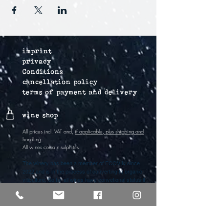
imprint
privacy
Conditions
cancellation policy
terms of payment and delivery
wine shop
All prices incl. VAT and,
if applicable, plus shipping and
handling
All wines contain sulphites
The winery has been a member of ECOVIN since
2022 and is in the process of converting to organic
viticulture. So far all wines have convetional status if
they are not marked organic (bio).
Vertrag widerrufen