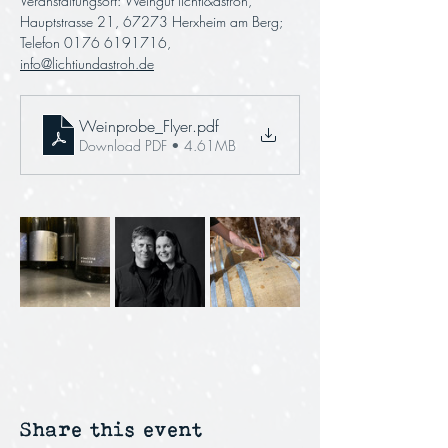
Veranstaltungsort: Weingut lichti&astroh, 
Hauptstrasse 21, 67273 Herxheim am Berg; 
Telefon 0176 6191716, 
info@lichtiundastroh.de
Weinprobe_Flyer
.pdf
Download PDF • 4.61MB
Share this event