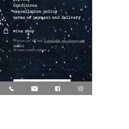
Conditions
cancellation policy
terms of payment and delivery
wine shop
All prices incl. VAT and,
if applicable, plus shipping and
handling
All wines contain sulphites
The winery has been a member of ECOVIN since
2022 and is in the process of converting to organic
viticulture. So far all wines have convetional status if
they are not marked organic (bio).
Vertrag widerrufen
lichti & astroh
Freya Lichti
phone
+49 (0)176 61917161
Alexander Strohschneider
phone
+49 (0)176
30344007
info@lichtiundastroh.de