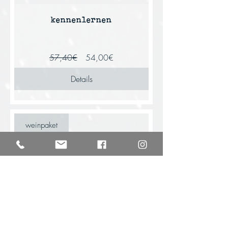
kennenlernen
Standardpreis
Sale-
57,40€
54,00€
Preis
Details
weinpaket