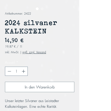
Artikelnummer: 2422
2024 silvaner
KALKSTEIN
Preis
14,90 €
19,87 €
/
1l
19,87 €
inkl. MwSt.
|
ggfl. zzgl. Versand
pro
1
Liter
Anzahl
*
In den Warenkorb
Unser letzter Silvaner aus Leistadter
Kalksteinlagen. Eine echte Rarität.