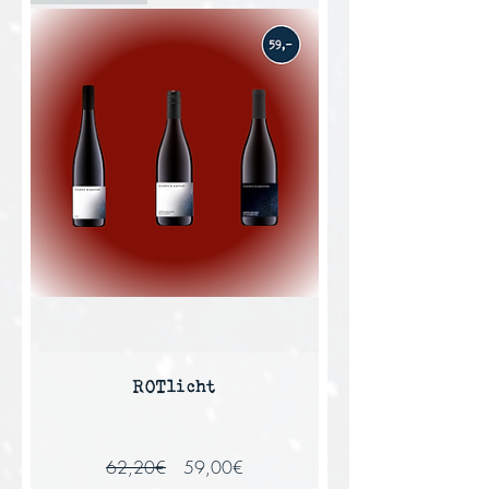
ROTlicht
Standardpreis
Sale-
62,20€
59,00€
Preis