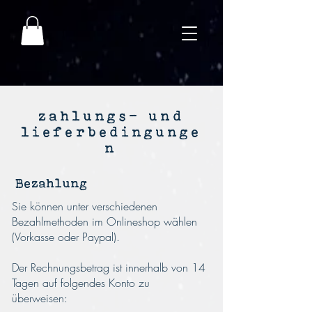
zahlungs- und
lieferbedingunge
n
Bezahlung
Sie können unter verschiedenen
Bezahlmethoden im Onlineshop wählen
(Vorkasse oder Paypal).
Der Rechnungsbetrag ist innerhalb von 14
Tagen auf folgendes Konto zu
überweisen: