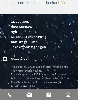
Fragen senden Sie uns bitte eine
E-Mail
.
impressum
datenschutz
agb
widerrufbelehrung
zahlungs- und
lieferbedingungen
weinshop
Alle Preise inkl. MwSt. und
ggfl. zzgl. Versandkosten
Alle Weine enthalten Sulfite
.
Das Weingut ist
seit 2022
Mitglied bei Ecovin und
befindet sich in Umstel
lung auf ökologischen Wein
bau.
Die Weine haben,
sofern nicht ausgewiesn,
k
onventionellen Status.
Vertrag widerrufen
lichti & astroh