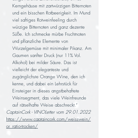
Kerngehäuse mit zartwürzigen Bitternoten
und ein bisschen Rotbeerigkeit. Im Mund
viel saftiges Rotweinfeeling durch
würzige Bitternoten und ganz dezente
Süße. Ich schmecke mürbe Fruchtnoten
und pflanzliche Elemente von
Wurzelgemüse mit minimaler Pikanz. Am
Gaumen sanfter Druck (nur 11% Vol.
Alkohol) bei milder Säure. Das ist
vielleicht der eleganteste und
zugänglichste Orange Wine, den ich
kenne, und dabei ein Lehrstück für
Einsteiger in dieses angstbehaftete
Weinsegment, das viele Weinfreunde
auf rätselhafte Weise abschreckt.“
CaptainCork - VINOLetter vom 29.01.2022
https://www.captaincork.com/weisswein/
or_ratio-trocken/