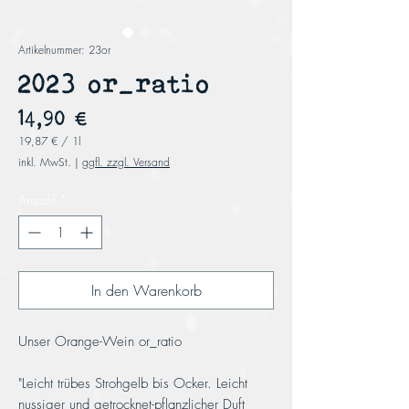
Artikelnummer: 23or
2023 or_ratio
Preis
14,90 €
19,87 €
/
1l
19,87 €
inkl. MwSt.
|
ggfl. zzgl. Versand
pro
1
Liter
Anzahl
*
In den Warenkorb
Unser Orange-Wein or_ratio
"Leicht trübes Strohgelb bis Ocker. Leicht
nussiger und getrocknet-pflanzlicher Duft