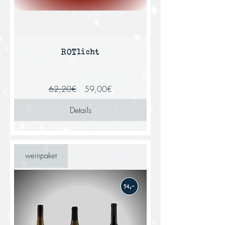
ROTlicht
Standardpreis
Sale-
62,20€
59,00€
Preis
Details
weinpaket