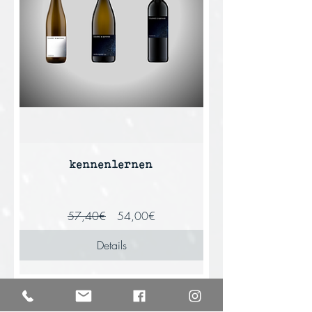
kennenlernen
Standardpreis
Sale-
57,40€
54,00€
Preis
Details
weinpaket