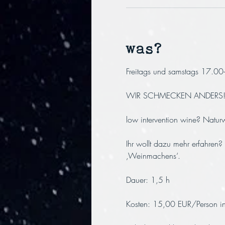
was?
Freitags und samstags 17.00
WIR SCHMECKEN ANDERS! …W
low intervention wine? Natu
Ihr wollt dazu mehr erfahren
‚Weinmachens‘.
Dauer: 1,5 h 
Kosten: 15,00 EUR/Person in