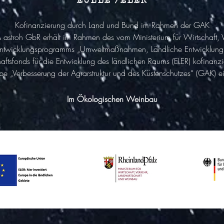
Kofinanzierung durch Land und Bund im Rahmen der GAK
astroh GbR erhält im Rahmen des vom Ministerium für Wirtschaft,
 Entwicklungsprogramms „Umweltmaßnahmen, Ländliche Entwicklung, 
aftsfonds für die Entwicklung des ländlichen Raums (ELER) kofinan
Verbesserung der Agrarstruktur und des Küstenschutzes“ (GAK) eine
Im Ökologischen Weinbau