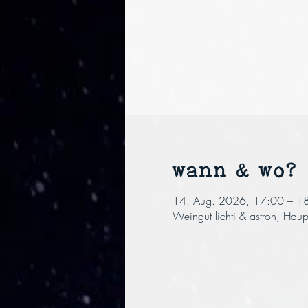
wann & wo?
14. Aug. 2026, 17:00 – 1
Weingut lichti & astroh, Ha