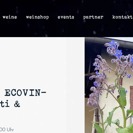
e weine
weinshop
events
partner
kontakt
m ECOVIN-
ti &
:00 Uhr