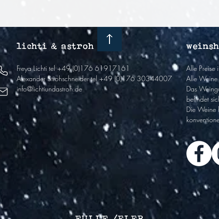
lichti & astroh
weins
Freya Lichti
tel +49 (0)176 61917161
Alle Preise
Alexander Strohschneider
tel +49 (0)176 30344007
Alle Weine 
info@lichtiundastroh.de
Das Weingu
befindet sic
Die Weine 
k
onventione
EULLE /ELER