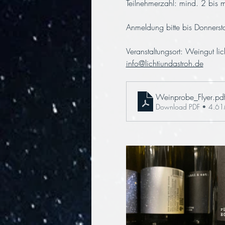
Teilnehmerzahl: mind. 2 bis 
Anmeldung bitte bis Donnersta
Veranstaltungsort: Weingut 
info@lichtiundastroh.de
Weinprobe_Flyer
.pd
Download PDF • 4.6