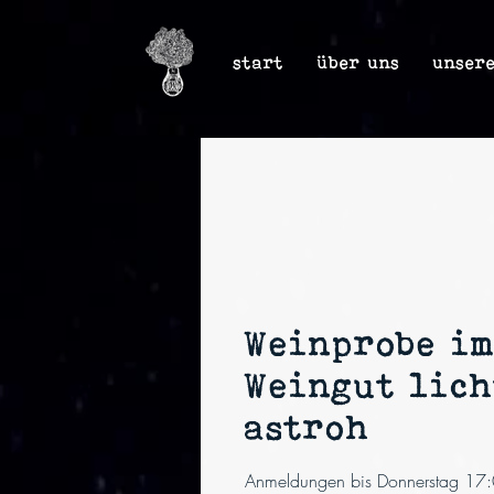
start
über uns
unser
Weinprobe i
Weingut lich
astroh
Anmeldungen bis Donnerstag 17