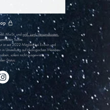
hop
 inkl. MwSt. und
ggfl. zzgl. Versandkosten
enthalten Sulfite
.
t ist
seit 2022
Mitglied bei Ecovin und
h in Umstel
lung auf ökologischen Wein
bau.
haben,
sofern nicht ausgewiesn,
llen Status.