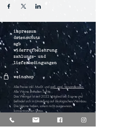
impressum
datenschutz
agb
widerrufbelehrung
zahlungs- und
lieferbedingungen
weinshop
Alle Preise inkl. MwSt. und
ggfl. zzgl. Versandkosten
Alle Weine enthalten Sulfite
.
Das Weingut ist
seit 2022
Mitglied bei Ecovin und
befindet sich in Umstel
lung auf ökologischen Wein
bau.
Die Weine haben,
sofern nicht ausgewiesn,
k
onventionellen Status.
Vertrag widerrufen