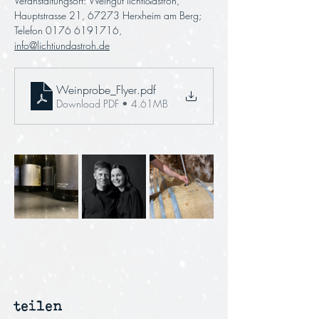
Veranstaltungsort: Weingut lichti&astroh, 
Hauptstrasse 21, 67273 Herxheim am Berg; 
Telefon 0176 6191716, 
info@lichtiundastroh.de
Weinprobe_Flyer
.pdf
Download PDF • 4.61MB
teilen