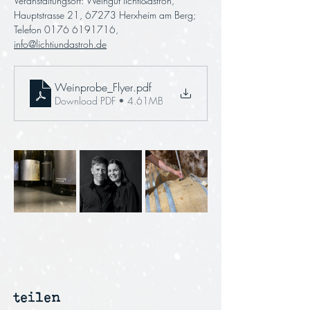
Veranstaltungsort: Weingut lichti&astroh, 
Hauptstrasse 21, 67273 Herxheim am Berg; 
Telefon 0176 6191716, 
info@lichtiundastroh.de
Weinprobe_Flyer
.pdf
Download PDF • 4.61MB
teilen