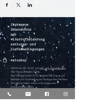
impressum
datenschutz
agb
widerrufbelehrung
zahlungs- und
lieferbedingungen
weinshop
Alle Preise inkl. MwSt. und
ggfl. zzgl. Versandkosten
Alle Weine enthalten Sulfite
.
Das Weingut ist
seit 2022
Mitglied bei Ecovin und
befindet sich in Umstel
lung auf ökologischen Wein
bau.
Die Weine haben,
sofern nicht ausgewiesn,
k
onventionellen Status.
Vertrag widerrufen