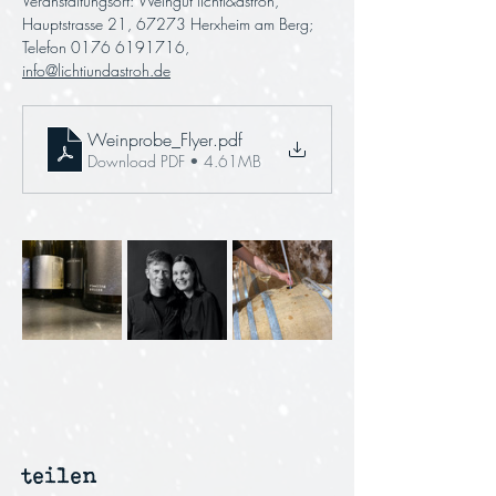
Veranstaltungsort: Weingut lichti&astroh, 
Hauptstrasse 21, 67273 Herxheim am Berg; 
Telefon 0176 6191716, 
info@lichtiundastroh.de
Weinprobe_Flyer
.pdf
Download PDF • 4.61MB
teilen