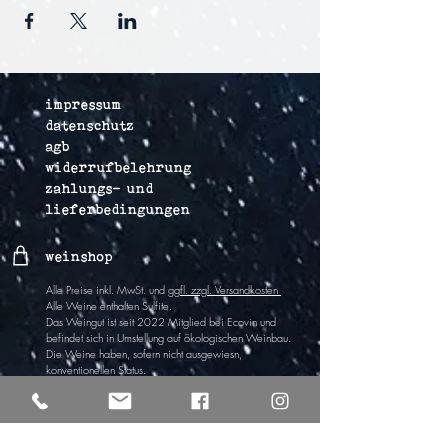
impressum
datenschutz
agb
widerrufbelehrung
zahlungs- und
lieferbedingungen
weinshop
Alle Preise inkl. MwSt. und
ggfl. zzgl. Versandkosten
Alle Weine enthalten Sulfite
.
Das Weingut ist
seit 2022
Mitglied bei Ecovin und
befindet sich in Umstel
lung auf ökologischen Wein
bau.
Die Weine haben,
sofern nicht ausgewiesn,
k
onventionellen Status.
Vertrag widerrufen