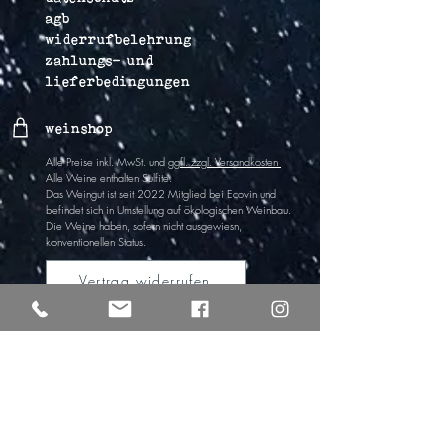
agb
widerrufbelehrung
zahlungs- und
lieferbedingungen
weinshop
Alle Preise inkl. MwSt. und
ggfl. zzgl. Versandkosten
Alle Weine enthalten Sulfite
.
Das Weingut ist
seit 2022
Mitglied bei Ecovin und
befindet sich in Umstel
lung auf ökologischen Wein
bau.
Die Weine haben,
sofern nicht ausgewiesn,
k
onventionellen Status.
Vertrag widerrufen
lichti & astroh
Freya Lichti
tel
+49 (0)176 61917161
Alexander Strohschneider
tel +49 (0)176 30344007
info@lichtiundastroh.de