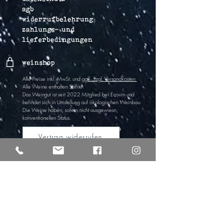
agb
widerrufbelehrung
zahlungs- und
lieferbedingungen
weinshop
Alle Preise inkl. MwSt. und
ggfl. zzgl. Versandkosten
Alle Weine enthalten Sulfite
.
Das Weingut ist
seit 2022
Mitglied bei Ecovin und
befindet sich in Umstel
lung auf ökologischen Wein
bau.
Die Weine haben,
sofern nicht ausgewiesn,
k
onventionellen Status.
Vertrag widerrufen
lichti & astroh
Freya Lichti
tel
+49 (0)176 61917161
Alexander Strohschneider
tel +49 (0)176 30344007
info@lichtiundastroh.de