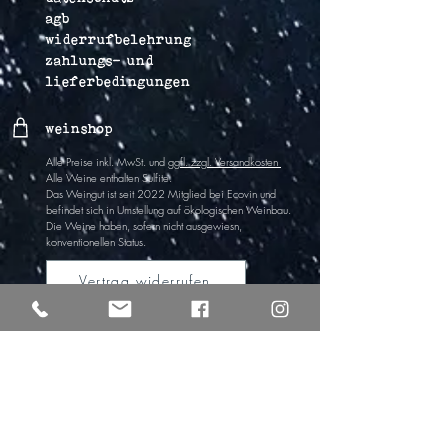
agb
widerrufbelehrung
zahlungs- und
lieferbedingungen
weinshop
Alle Preise inkl. MwSt. und
ggfl. zzgl. Versandkosten
Alle Weine enthalten Sulfite
.
Das Weingut ist
seit 2022
Mitglied bei Ecovin und
befindet sich in Umstel
lung auf ökologischen Wein
bau.
Die Weine haben,
sofern nicht ausgewiesn,
k
onventionellen Status.
Vertrag widerrufen
lichti & astroh
Freya Lichti
tel
+49 (0)176 61917161
Alexander Strohschneider
tel +49 (0)176 30344007
info@lichtiundastroh.de