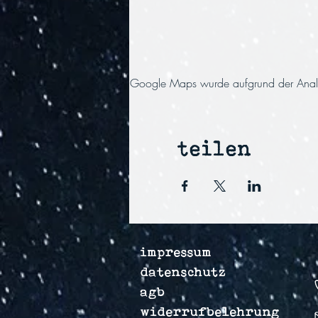
Google Maps wurde aufgrund der Analyti
teilen
impressum
datenschutz
agb
widerrufbelehrung