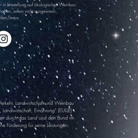
h in Umstel
lung auf ökologischen Wein
bau.
haben,
sofern nicht ausgewiesn,
llen Status.
 Verkehr, Landwirtschaft und Weinbau
Landwirtschaft, Ernährung“ (EULLE)
ziert durch das Land und den Bund im
 Förderung für seine Leistungen: