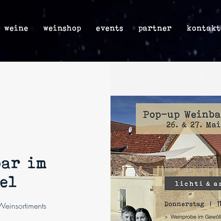
e weine
weinshop
events
partner
kontakt
bar im
el
 Weinsortiments