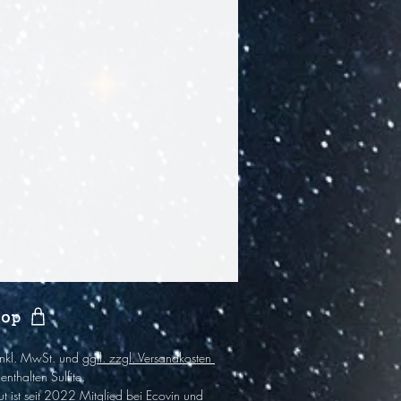
hop
 inkl. MwSt. und
ggfl. zzgl. Versandkosten
enthalten Sulfite
.
t ist
seit 2022
Mitglied bei Ecovin und