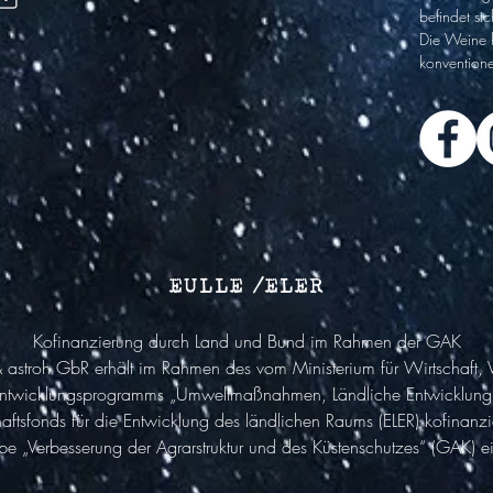
befindet sic
Die Weine 
k
onventione
EULLE /ELER
Kofinanzierung durch Land und Bund im Rahmen der GAK
astroh GbR erhält im Rahmen des vom Ministerium für Wirtschaft,
 Entwicklungsprogramms „Umweltmaßnahmen, Ländliche Entwicklung, 
aftsfonds für die Entwicklung des ländlichen Raums (ELER) kofinan
Verbesserung der Agrarstruktur und des Küstenschutzes“ (GAK) eine