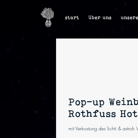
start
über uns
unser
Pop-up Wein
Rothfuss Hot
mit Verkostung des lichti & astroh