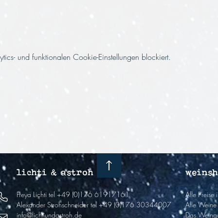
cs- und funktionalen Cookie-Einstellungen blockiert.
lichti & astroh
weins
Freya Lichti
tel +49 (0)176 61917161
Alle Preise
Alexander Strohschneider
tel +49 (0)176 30344007
Alle Weine 
info@lichtiundastroh.de
Das Weingu