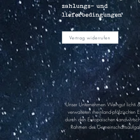
zahlungs- und
lieferbedingungen
Vertrag widerrufen
Unser Unternehmen Weingut lichti & 
verwalteten rheinland-pfälzischen
durch den Europäischen Landwirtsch
Rahmen der Gemeinschaftsaufgabe „