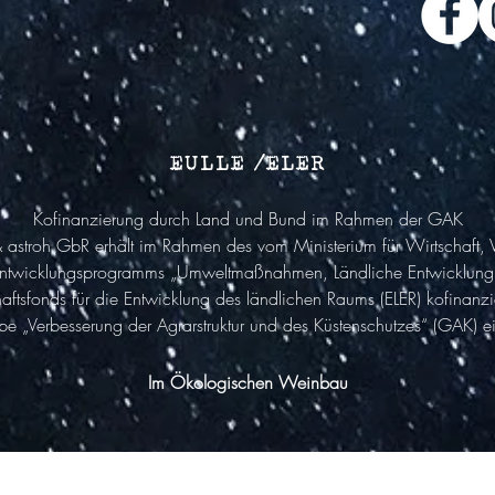
EULLE /ELER
Kofinanzierung durch Land und Bund im Rahmen der GAK
astroh GbR erhält im Rahmen des vom Ministerium für Wirtschaft,
 Entwicklungsprogramms „Umweltmaßnahmen, Ländliche Entwicklung, 
aftsfonds für die Entwicklung des ländlichen Raums (ELER) kofinan
Verbesserung der Agrarstruktur und des Küstenschutzes“ (GAK) eine
Im Ökologischen Weinbau