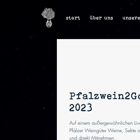
start
über uns
unser
Pfalzwein2G
2023
Auf einem außergewöhnlichen Live
Pfälzer Weingüter Weine, Sekte 
und direkt Mitnehmen.