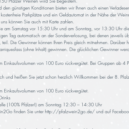
150 Pfälzer Weinen wird Sie begeistern.
den günstigen Konditionen bieten wir Ihnen auch einen Verladeserv
n kostenfreie Parkplätze und ein Geldautomat in der Nähe der Weinm
 uns können Sie auch mit Karte zahlen.
 die am Samstag vor 15:30 Uhr und am Sonntag, vor 13:30 Uhr d
en Tag automatisch an der Sonderverlosung, bei denen jeweils übe
 teil. Die Gewinner können Ihren Preis gleich mitnehmen. Darüber 
arriquesfass (ohne Inhalt) gewinnen. Die glücklichen Gewinner w
inem Einkaufsvolumen von 100 Euro rückvergütet. Bei Gruppen ab 4 P
uch und heißen Sie jetzt schon herzlich Willkommen bei der 8. P
inem Einkaufsvolumen von 100 Euro rückvergütet.
rinks
iselle (100% Pfälzer!) am Sonntag 12:30 – 14:30 Uhr
in2Go finden Sie unter 
http://pfalzwein2go.de/
 und auf Faceboo