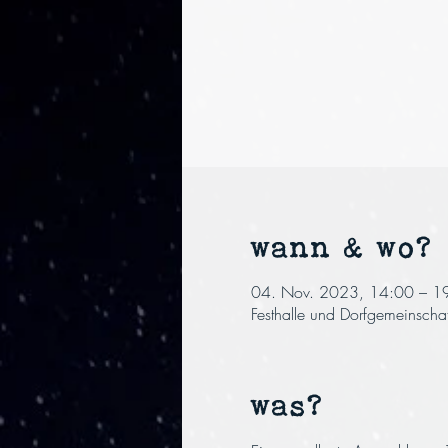
wann & wo?
04. Nov. 2023, 14:00 – 1
Festhalle und Dorfgemeinscha
was?