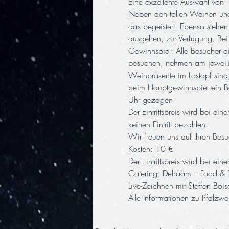
Eine exzellente Auswahl von 
Neben den tollen Weinen und 
das begeistert. Ebenso stehe
ausgehen, zur Verfügung. Bei
Gewinnspiel: Alle Besucher
besuchen, nehmen am jeweilig
Weinpräsente im Lostopf sind,
beim Hauptgewinnspiel ein B
Uhr gezogen.
Der Eintrittspreis wird bei e
keinen Eintritt bezahlen.
Wir freuen uns auf Ihren Bes
Kosten: 10 €

Der Eintrittspreis wird bei e
Catering: Dehääm – Food & D
Live-Zeichnen mit Steffen Bo
Alle Informationen zu Pfalzwe