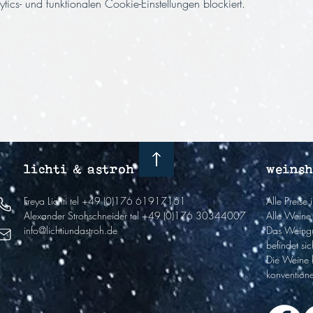
cs- und funktionalen Cookie-Einstellungen blockiert.
lichti & astroh
weins
Freya Lichti
tel +49 (0)176 61917161
Alle Preise
Alexander Strohschneider
tel +49 (0)176 30344007
Alle Weine 
info@lichtiundastroh.de
Das Weingu
befindet sic
Die Weine 
k
onventione