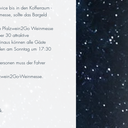
ice bis in den Kofferraum - 
esse, sollte das Bargeld 
ie Pfalzwein2Go Weinmesse 
r 30 attraktive 
hinaus können alle Gäste 
erden am Sonntag um 17:30 
ersonen muss der Fahrer 
falzwein2Go-Weinmesse.
k.