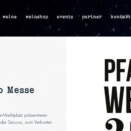
e weine
weinshop
events
partner
kontakt
o Messe
-Marktplatz präsentieren
oder Seccos, zum Verkosten