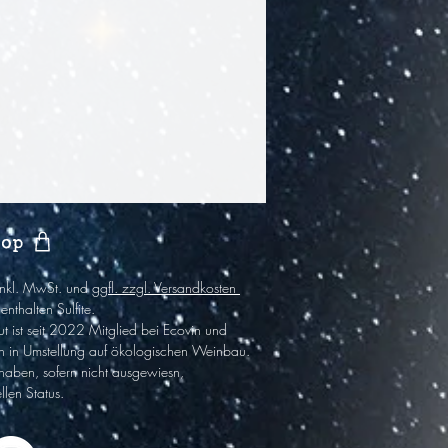
hop
 inkl. MwSt. und
ggfl. zzgl. Versandkosten
enthalten Sulfite
.
t ist
seit 2022
Mitglied bei Ecovin und
h in Umstel
lung auf ökologischen Wein
bau.
haben,
sofern nicht ausgewiesn,
llen Status.