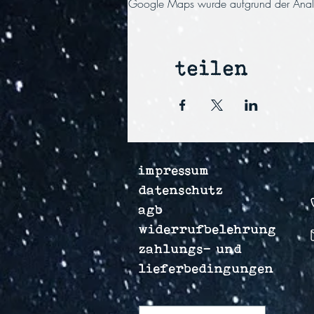
Google Maps wurde aufgrund der Analyti
teilen
impressum
datenschutz
agb
widerrufbelehrung
zahlungs- und
lieferbedingungen