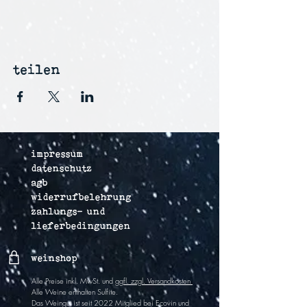
teilen
impressum
datenschutz
agb
widerrufbelehrung
zahlungs- und
lieferbedingungen
weinshop
Alle Preise inkl. MwSt. und
ggfl. zzgl. Versandkosten
Alle Weine enthalten Sulfite
.
Das Weingut ist
seit 2022
Mitglied bei Ecovin und