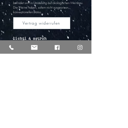
befindet sich in Umstel
lung auf ökologischen Wein
bau.
Die Weine haben,
sofern nicht ausgewiesn,
k
onventionellen Status.
Vertrag widerrufen
lichti & astroh
Freya Lichti
tel
+49 (0)176 61917161
Alexander Strohschneider
tel +49 (0)176 30344007
info@lichtiundastroh.de