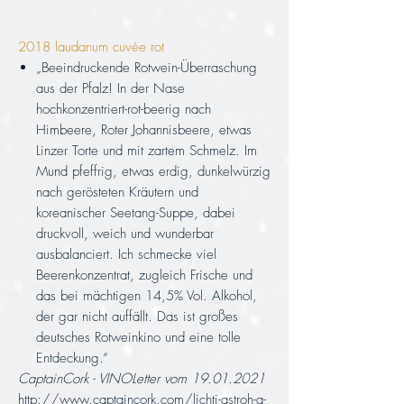
2018 laudanum cuvée rot
„Beeindruckende Rotwein-Überraschung
aus der Pfalz! In der Nase
hochkonzentriert-rot-beerig nach
Himbeere, Roter Johannisbeere, etwas
Linzer Torte und mit zartem Schmelz. Im
Mund pfeffrig, etwas erdig, dunkelwürzig
nach gerösteten Kräutern und
koreanischer Seetang-Suppe, dabei
druckvoll, weich und wunderbar
ausbalanciert. Ich schmecke viel
Beerenkonzentrat, zugleich Frische und
das bei mächtigen 14,5% Vol. Alkohol,
der gar nicht auffällt. Das ist großes
deutsches Rotweinkino und eine tolle
Entdeckung.“
CaptainCork - VINOLetter vom 19.01.2021
http://www.captaincork.com/lichti-astroh-a-