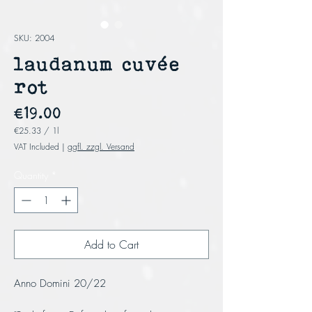
SKU: 2004
laudanum cuvée
rot
Price
€19.00
€25.33
/
1l
€25.33
VAT Included
|
ggfl. zzgl. Versand
per
1
Liter
Quantity
*
Add to Cart
Anno Domini 20/22