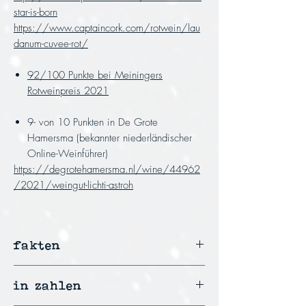
star-is-born
https://www.captaincork.com/rotwein/lau
danum-cuvee-rot/
92/100 Punkte bei Meiningers
Rotweinpreis 2021
9- von 10 Punkten in De Grote
Hamersma (bekannter niederländischer
Online-Weinführer)
https://degrotehamersma.nl/wine/44962
/2021/weingut-lichti-astroh
fakten
geerntet von Hand
in zahlen
73% Merlot und 27% St. Laurent
spontan vergoren . ungeschönt . unfiltriert .