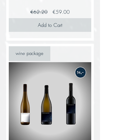
Regular
Sale
€62.20
€59.00
Price
Price
Add to Cart
wine package