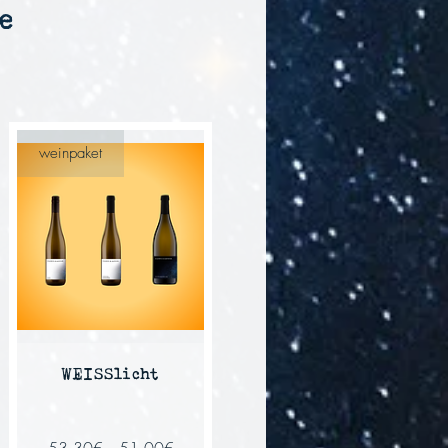
e
weinpaket
WEISSlicht
Standardpreis
Sale-