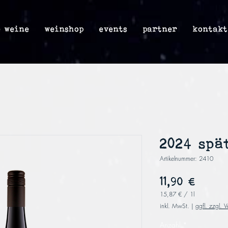
e weine
weinshop
events
partner
kontakt
2024 sp
Artikelnummer: 2410
Preis
11,90 €
15,87 €
/
1l
15,87 €
inkl. MwSt.
|
ggfl. zzgl. 
pro
1
Anzahl
*
Liter