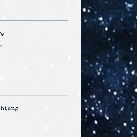
fe
n
chtung