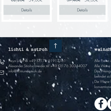
62,20€
59,00€
57,40€
54,00€
Preis
Preis
Details
Details
lichti & astroh
weins
Freya Lichti
tel +49 (0)176 61917161
Alle Preise
Alexander Strohschneider
tel +49 (0)176 30344007
Alle Weine 
info@lichtiundastroh.de
Das Weingu
befindet sic
Die Weine 
k
onventione