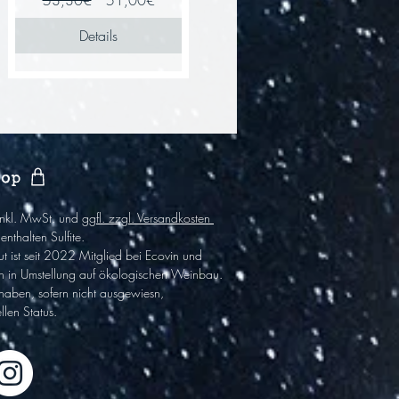
53,30€
51,00€
Preis
Details
hop
 inkl. MwSt. und
ggfl. zzgl. Versandkosten
enthalten Sulfite
.
t ist
seit 2022
Mitglied bei Ecovin und
h in Umstel
lung auf ökologischen Wein
bau.
haben,
sofern nicht ausgewiesn,
llen Status.