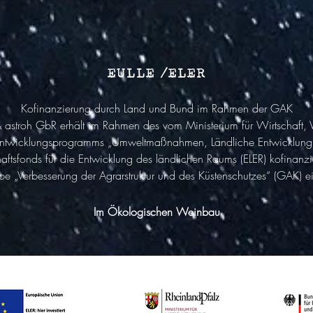
EULLE /ELER
Kofinanzierung durch Land und Bund im Rahmen der GAK
astroh GbR erhält im Rahmen des vom Ministerium für Wirtschaft,
 Entwicklungsprogramms „Umweltmaßnahmen, Ländliche Entwicklung, 
aftsfonds für die Entwicklung des ländlichen Raums (ELER) kofinan
Verbesserung der Agrarstruktur und des Küstenschutzes“ (GAK) eine
Im Ökologischen Weinbau