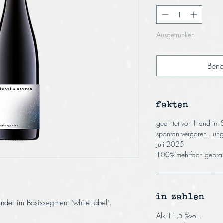
Ausgetrunken
Bena
fakten
geerntet von Hand im
spontan vergoren . unges
Juli 2025
100% mehrfach gebrau
in zahlen
under im Basissegment "white label".
Alk 11,5 %vol .