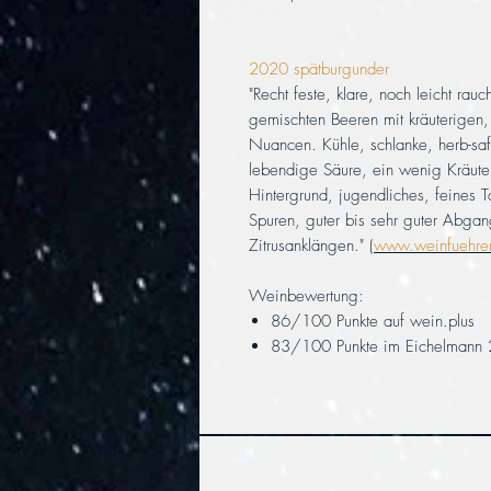
2020 spätburgunder
"Recht feste, klare, noch leicht ra
gemischten Beeren mit kräuterigen,
Nuancen. Kühle, schlanke, herb-saf
lebendige Säure, ein wenig Kräute
Hintergrund, jugendliches, feines T
Spuren, guter bis sehr guter Abgan
Zitrusanklängen." (
www.weinfuehrer
Weinbewertung:
86/100 Punkte auf wein.plus
83/100 Punkte im Eichelmann