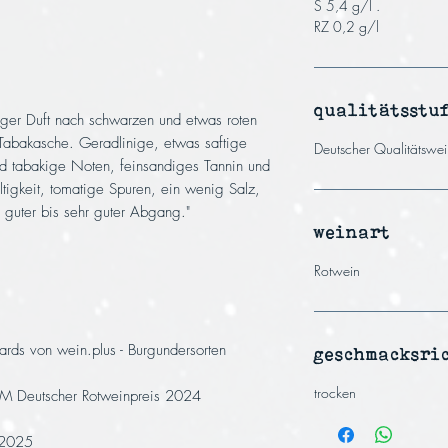
S 5,4 g/l .
RZ 0,2 g/l
qualitätsstu
kiger Duft nach schwarzen und etwas roten
abakasche. Geradlinige, etwas saftige
Deutscher Qualitätswei
nd tabakige Noten, feinsandiges Tannin und
igkeit, tomatige Spuren, ein wenig Salz,
, guter bis sehr guter Abgang."
weinart
Rotwein
ds von wein.plus - Burgundersorten
geschmacksri
trocken
M Deutscher Rotweinpreis 2024
 2025