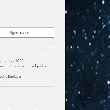
chrichtigen lassen
 September 2023
chönt . unfiltriert . handgefüllt im
chte Barriques