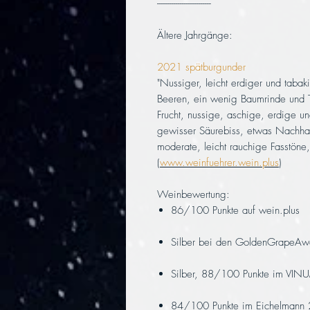
--------------------------
Ältere Jahrgänge:
2021 spätburgunder
"Nussiger, leicht erdiger und taba
Beeren, ein wenig Baumrinde und T
Frucht, nussige, aschige, erdige u
gewisser Säurebiss, etwas Nachhalt
moderate, leicht rauchige Fasstöne
(
www.weinfuehrer.wein.plus
)
Weinbewertung:
86/100 Punkte auf wein.plus
Silber bei den GoldenGrapeAwar
Silber, 88/100 Punkte im VINU
84/100 Punkte im Eichelmann