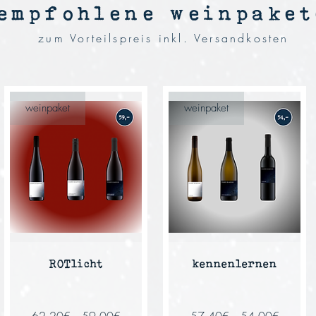
empfohlene weinpaket
zum Vorteilspreis inkl. Versandkosten
weinpaket
weinpaket
ROTlicht
kennenlernen
Standardpreis
Sale-
Standardpreis
Sale-